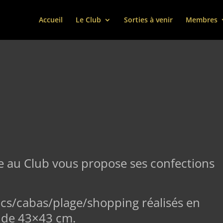
Accueil
Le Club
Sorties à venir
Membres
e au Club vous propose ses confections
cs/cabas/plage/shopping réalisés en
t de 43×43 cm.