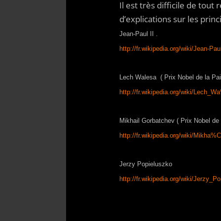
Il est très difficile de to
d’explications sur les prin
Jean-Paul II .
http://fr.wikipedia.org/wiki/Jean-Pau
Lech Walesa ( Prix Nobel de la Pa
http://fr.wikipedia.org/wiki/Le
Mikhail Gorbatchev ( Prix Nobel de 
http://fr.wikipedia.org/wiki/Mikh
Jerzy Popieluszko
http://fr.wikipedia.org/wiki/Jerz