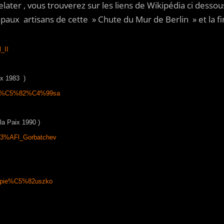
ut relater , vous trouverez sur les liens de Wikipédia ci des
cipaux artisans de cette » Chute du Mur de Berlin » et la fi
l_II
ix 1983 )
ch_Wa%C5%82%C4%99sa
la Paix 1990 )
a%C3%AFl_Gorbatchev
y_Popie%C5%82uszko