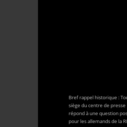
Albe
Voilà ce à 
9 NOV
25 eme annivers
Bref rappel historique : 
siège du centre de presse
répond à une question posé
pour les allemands de la 