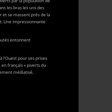
uverts par la population de
ns les bras les uns des
r et se massent près de la
ant. Une impressionnante
éputés entonnent
 à l’Ouest pour ses prises
en français « piverts du
gement médiatisé,