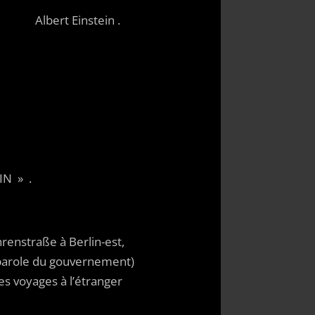
in .
 » .
enstraße à Berlin-est,
 parole du gouvernement)
es voyages à l’étranger