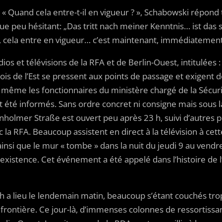
 – « Quand cela entre-t-il en vigueur ? », Schabowski répon
ue peu hésitant: „Das tritt nach meiner Kenntnis… ist das s
, cela entre en vigueur… c’est maintenant, immédiatement
os et télévisions de la RFA et de Berlin-Ouest, intitulées : 
nois de l’Est se pressent aux points de passage et exigent
ni même les fonctionnaires du ministère chargé de la Sécur
t été informés. Sans ordre concret ni consigne mais sous la
nholmer Straße est ouvert peu après 23 h, suivi d’autres p
ec la RFA. Beaucoup assistent en direct à la télévision à ce
ainsi que le mur « tombe » dans la nuit du jeudi 9 au ven
existence. Cet événement a été appelé dans l’histoire de
h a lieu le lendemain matin, beaucoup s’étant couchés trop 
a frontière. Ce jour-là, d’immenses colonnes de ressortiss