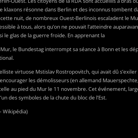
erlin-Ouest. Les citoyens de la RDA sont accueillis à bras o
e klaxons résonne dans Berlin et des inconnus tombent da
 cette nuit, de nombreux Ouest-Berlinois escaladent le Mu
sible à tous, alors qu’on ne pouvait l’atteindre auparav
le glas de la guerre froide. En apprenant la
u Mur, le Bundestag interrompt sa séance à Bonn et les d
ional.
elliste virtuose Mstislav Rostropovitch, qui avait dû s’exiler
 encourager les démolisseurs (en allemand Mauerspechte, 
ncelle au pied du Mur le 11 novembre. Cet événement, lar
’un des symboles de la chute du bloc de l’Est.
 – Wikipédia)