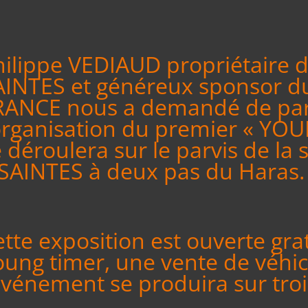
hilippe VEDIAUD propriétaire 
AINTES et généreux sponsor d
RANCE nous a demandé de part
’organisation du premier « YO
 déroulera sur le parvis de la
 SAINTES à deux pas du Haras.
tte exposition est ouverte gra
oung timer, une vente de véhic
événement se produira sur troi