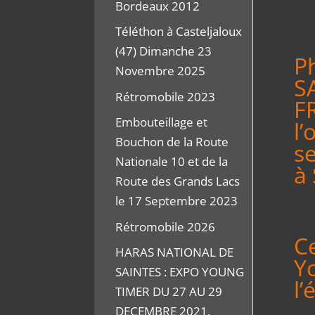
Bordeaux 2012
Téléthon à Casteljaloux
(47) Dimanche 23
P
Novembre 2025
S
Rétromobile 2023
F
Embouteillage et
l
Bouchon de la Route
se
Nationale 10 et de la
à
Route des Grands Lacs
le 17 Septembre 2023
Rétromobile 2026
Ce
HARAS NATIONAL DE
Y
SAINTES : EXPO YOUNG
l’
TIMER DU 27 AU 29
DECEMBRE 2021,