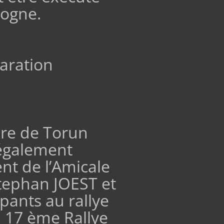
logne.
aration
ire de Torun
 également
nt de l’Amicale
Stephan JOEST et
pants au rallye
u 17 ème Rallye