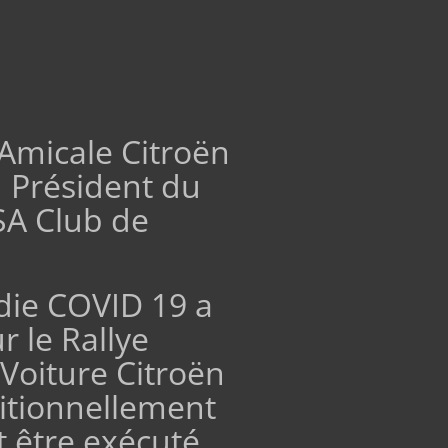
’Amicale Citroën
I Président du
SA Club de
ie COVID 19 a
 le Rallye
 Voiture Citroën
ditionnellement
it être exécuté