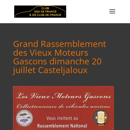
Grand Rassemblement
des Vieux Moteurs
Gascons dimanche 20
juillet Casteljaloux