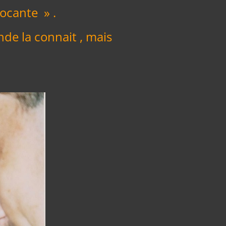
rocante » .
onde la connait , mais