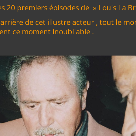
les 20 premiers épisodes de » Louis La B
 carrière de cet illustre acteur , tout le m
nt ce moment inoubliable .