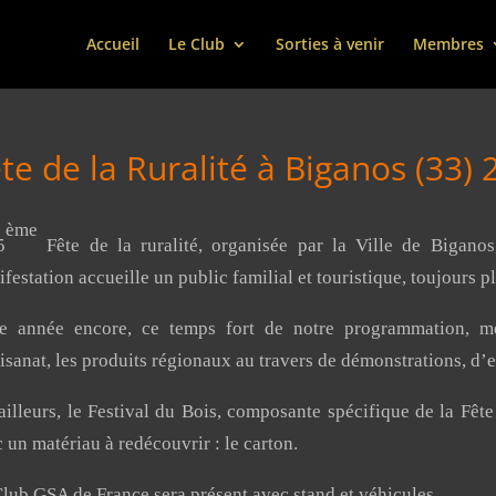
Accueil
Le Club
Sorties à venir
Membres
te de la Ruralité à Biganos (33) 
ème
5
Fête de la ruralité, organisée par la Ville de Biganos
festation accueille un public familial et touristique, toujours
te année encore, ce temps fort de notre programmation, me
tisanat, les produits régionaux au travers de démonstrations, d’
ailleurs, le Festival du Bois, composante spécifique de la Fête 
 un matériau à redécouvrir : le carton.
lub GSA de France sera présent avec stand et véhicules.