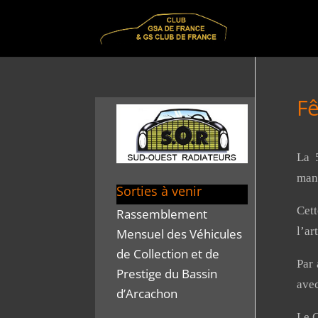
Fê
La 
mani
Sorties à venir
Cet
Rassemblement
l’ar
Mensuel des Véhicules
de Collection et de
Par 
Prestige du Bassin
avec
d’Arcachon
Le C