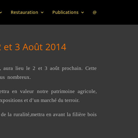
Restauration
Publications
@
2 et 3 Août 2014
, aura lieu le 2 et 3 août prochain. Cette
 plus nombreux.
ttra en valeur notre patrimoine agricole,
expositions et d’un marché du terroir.
de la ruralité,mettra en avant la filière bois