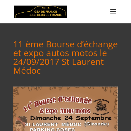
11 ème Bourse d’échange
et expo autos motos le
24/09/2017 St Laurent
Médoc