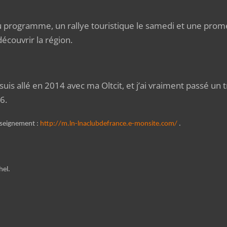
programme, un rallye touristique le samedi et une pro
découvrir la région.
suis allé en 2014 avec ma Oltcit, et j’ai vraiment passé un
6.
eignement :
http://m.ln-lnaclubdefrance.e-monsite.com/
.
el.